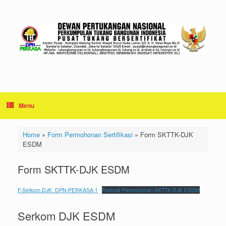
Skip
to
content
Menu
Home
»
Form Permohonan Sertifikasi
»
Form SKTTK-DJK
ESDM
Form SKTTK-DJK ESDM
F-Serkom-DJK_DPN-PERKASA-1
Formulir Permohonan SKTTK-DJK ESDM
Serkom DJK ESDM